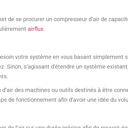
met de se procurer un compresseur d’air de capaci
culièrement
airflux
.
 besoin votre système en vous basant simplement s
z. Sinon, s’agissant d’étendre un système existan
nts.
 d’air des machines ou outils destinés à être conn
mps de fonctionnement afin d’avoir une idée du vol
 de l’air sur une durée précise afin de pouvoir éga