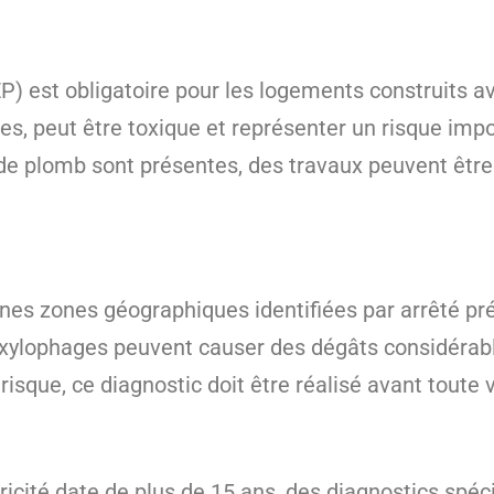
) est obligatoire pour les logements construits ava
es, peut être toxique et représenter un risque impo
s de plomb sont présentes, des travaux peuvent êtr
ines zones géographiques identifiées par arrêté pré
s xylophages peuvent causer des dégâts considérabl
risque, ce diagnostic doit être réalisé avant toute 
tricité date de plus de 15 ans, des diagnostics spéc