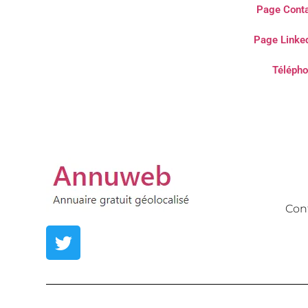
Page Conta
Page Linked
Télépho
Con