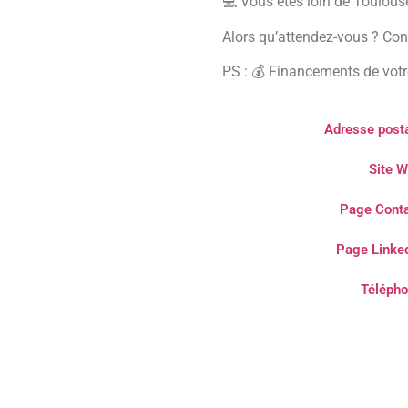
💻 Vous êtes loin de Toulous
Alors qu’attendez-vous ? Con
PS : 💰 Financements de votr
Adresse posta
Site W
Page Conta
Page Linked
Télépho