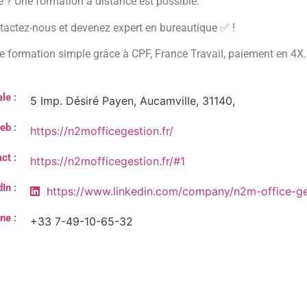
e ? Une formation à distance est possible.
tactez-nous et devenez expert en bureautique ✅ !
e formation simple grâce à CPF, France Travail, paiement en 4X.
le :
5 Imp. Désiré Payen, Aucamville, 31140,
eb :
https://n2mofficegestion.fr/
ct :
https://n2mofficegestion.fr/#1
In :
https://www.linkedin.com/company/n2m-office-ge
ne :
+33 7-49-10-65-32