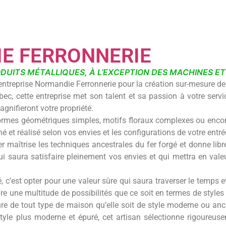
E FERRONNERIE
RODUITS MÉTALLIQUES, À L’EXCEPTION DES MACHINES E
’entreprise Normandie Ferronnerie pour la création sur-mesure de v
rbec, cette entreprise met son talent et sa passion à votre ser
gnifieront votre propriété.
ormes géométriques simples, motifs floraux complexes ou encore
né et réalisé selon vos envies et les configurations de votre entré
er maîtrise les techniques ancestrales du fer forgé et donne li
qui saura satisfaire pleinement vos envies et qui mettra en val
gé, c’est opter pour une valeur sûre qui saura traverser le temps 
ffre une multitude de possibilités que ce soit en termes de style
ure de tout type de maison qu’elle soit de style moderne ou anc
 style plus moderne et épuré, cet artisan sélectionne rigoureu