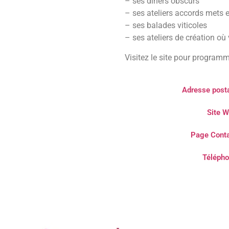
– ses dîners obscurs
– ses ateliers accords mets e
– ses balades viticoles
– ses ateliers de création où
Visitez le site pour program
Adresse posta
Site W
Page Conta
Télépho