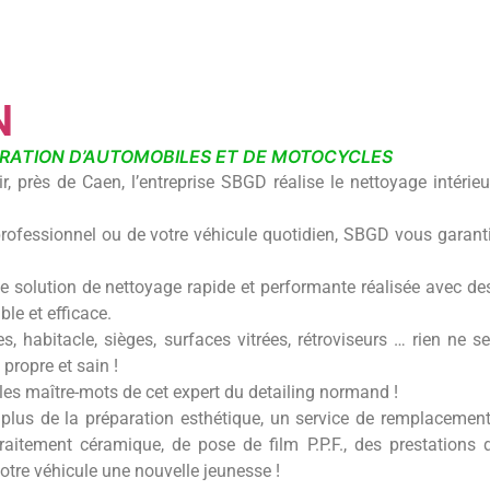
N
RATION D’AUTOMOBILES ET DE MOTOCYCLES
ir, près de Caen, l’entreprise SBGD réalise le nettoyage intérieu
 professionnel ou de votre véhicule quotidien, SBGD vous garanti
 solution de nettoyage rapide et performante réalisée avec de
le et efficace.
es, habitacle, sièges, surfaces vitrées, rétroviseurs … rien ne
 propre et sain !
 les maître-mots de cet expert du detailing normand !
 plus de la préparation esthétique, un service de remplacemen
raitement céramique, de pose de film P.P.F., des prestations 
otre véhicule une nouvelle jeunesse !