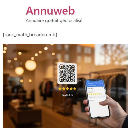
[rank_math_breadcrumb]